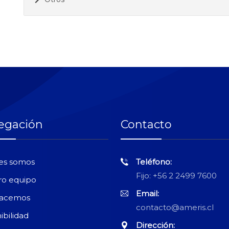
egación
Contacto
es somos
Teléfono:
Fijo: +56 2 2499 7600
ro equipo
Email:
hacemos
contacto@ameris.cl
ibilidad
Dirección: